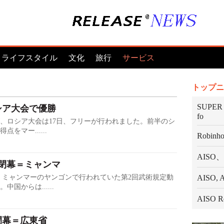
ライフスタイル
文化
旅行
サービス
トップニ
SUPER P
シア大会で優勝
fo
、ロシア大会は17日、フリーが行われました。前半のシ
マー......
Robinhoo
AIS
閉幕＝ミャンマ
 ミャンマーのヤンゴンで行われていた第2回武術規定動
AISO
国からは......
AISO Re
閉幕＝広東省