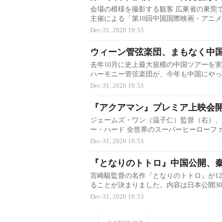
会場の模様を撮影する観客 広東省の東莞
主催による「第10回中国国際映画・アニメ著作
Dec-31, 2020 19:53
ウィーン管弦楽団、まもなく中
去年10月に史上最大規模の中国ツアーを
ハーモニー管弦楽団が、今年も中国にやって来ま
Dec-31, 2020 19:53
『アクアマン』プレミア上映会
ジェームズ・ワン（温子仁）監督（右）、
ー・ハード 全世界のスーパーヒーローファンが
Dec-31, 2020 19:53
『となりのトトロ』中国公開、
宮崎駿監督の名作『となりのトトロ』が1
ることが決まりました。内容は日本公開30周年
Dec-31, 2020 19:53