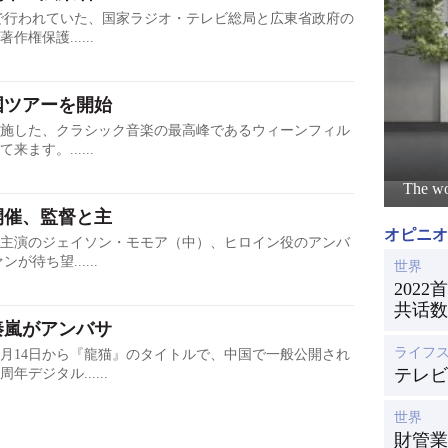
で行われていた、国家ラジオ・テレビ総局と広東省政府の
権保護......
国ツアーを開始
実施した、クラシック音楽の最高峰であるウィーンフィル
す。......
The wo
開催、監督と主
オピニオ
主演のジェイソン・モモア（中）、ヒロイン役のアンバ
待ち望......
世界
202
共话数
秦嵐がアンバサ
ライフ
2月14日から『龍猫』のタイトルで、中国で一般公開され
テレビ
デジタル......
世界
財管業