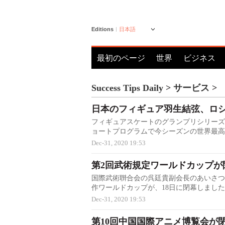
Editions
日本語
最初のページ
世界
ビジネス
Success Tips Daily
>
サービス
>
日本のフィギュア羽生結弦、ロ
フィギュアスケートのグランプリシリーズ
ョートプログラムで今シーズンの世界最高得点を
Dec-31, 2020 19:53
第2回武術規定ワールドカップが
国際武術聨合会の呉廷貴副会長のあいさつ
作ワールドカップが、18日に閉幕しました。中
Dec-31, 2020 19:53
第10回中国国際アニメ博覧会が