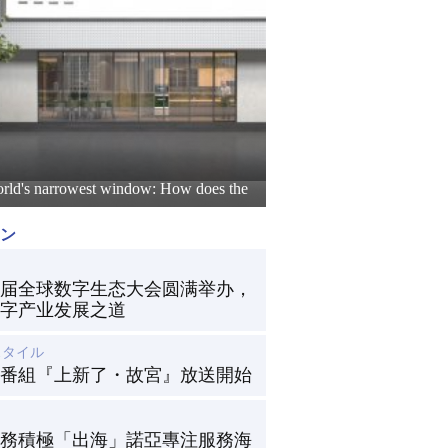
rld's narrowest window: How does the
ン
2首届全球数字生态大会圆满举办，
字产业发展之道
スタイル
番組『上新了・故宮』放送開始
務積極「出海」諾亞專注服務海